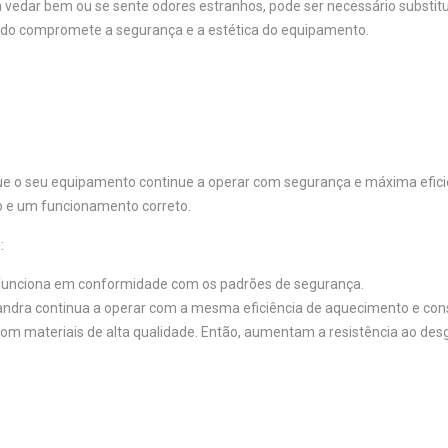
a vedar bem ou se sente odores estranhos, pode ser necessário substitu
icado compromete a segurança e a estética do equipamento.
e o seu equipamento continue a operar com segurança e máxima eficiênc
o e um funcionamento correto.
:
funciona em conformidade com os padrões de segurança.
mandra continua a operar com a mesma eficiência de aquecimento e con
 com materiais de alta qualidade. Então, aumentam a resistência ao des