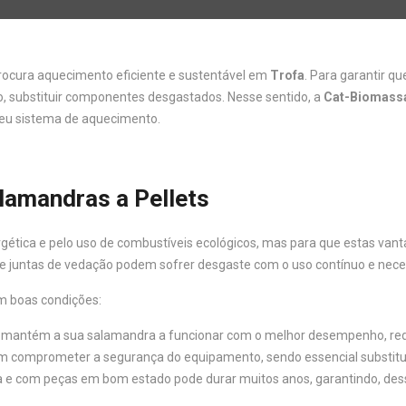
ocura aquecimento eficiente e sustentável em
Trofa
. Para garantir 
o, substituir componentes desgastados. Nesse sentido, a
Cat-Biomass
 seu sistema de aquecimento.
lamandras a Pellets
ergética e pelo uso de combustíveis ecológicos, mas para que estas v
o e juntas de vedação podem sofrer desgaste com o uso contínuo e nece
m boas condições:
s mantém a sua salamandra a funcionar com o melhor desempenho, red
omprometer a segurança do equipamento, sendo essencial substituí-lo
 e com peças em bom estado pode durar muitos anos, garantindo, des