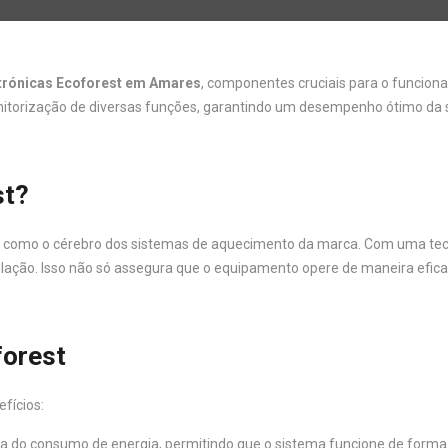
etrónicas Ecoforest em Amares
, componentes cruciais para o funcio
monitorização de diversas funções, garantindo um desempenho ótimo da 
st?
a como o cérebro dos sistemas de aquecimento da marca. Com uma tecn
tilação. Isso não só assegura que o equipamento opere de maneira efi
forest
fícios:
ncia do consumo de energia, permitindo que o sistema funcione de form