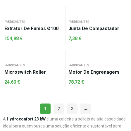
FABRICANTES
FABRICANTES
Extrator De Fumos Ø100
Junta De Compactador
154,98
€
7,38
€
FABRICANTES
FABRICANTES
Microswitch Roller
Motor De Engrenagem
24,60
€
78,72
€
1
2
3
→
A
Hydroconfort 23 kW
é uma caldeira a pellets de alta capacidade,
ideal para quem busca uma solução eficiente e sustentável para