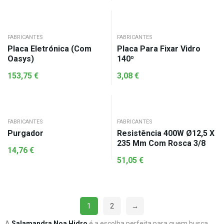
FABRICANTES
FABRICANTES
Placa Eletrónica (Com
Placa Para Fixar Vidro
Oasys)
140º
153,75
€
3,08
€
FABRICANTES
FABRICANTES
Purgador
Resistência 400W Ø12,5 X
235 Mm Com Rosca 3/8
14,76
€
51,05
€
1
2
→
A
Salamandra Noa Hidro
é a escolha perfeita para quem busca