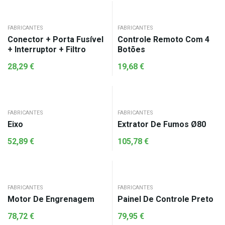
FABRICANTES
FABRICANTES
Conector + Porta Fusível
Controle Remoto Com 4
+ Interruptor + Filtro
Botões
28,29
€
19,68
€
FABRICANTES
FABRICANTES
Eixo
Extrator De Fumos Ø80
52,89
€
105,78
€
FABRICANTES
FABRICANTES
Motor De Engrenagem
Painel De Controle Preto
78,72
€
79,95
€