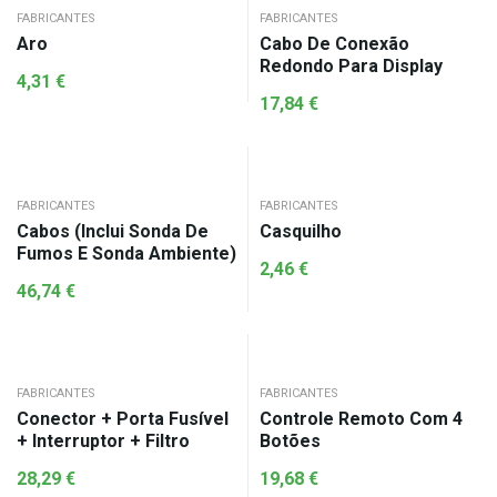
FABRICANTES
FABRICANTES
Aro
Cabo De Conexão
Redondo Para Display
4,31
€
17,84
€
FABRICANTES
FABRICANTES
Cabos (Inclui Sonda De
Casquilho
Fumos E Sonda Ambiente)
2,46
€
46,74
€
FABRICANTES
FABRICANTES
Conector + Porta Fusível
Controle Remoto Com 4
+ Interruptor + Filtro
Botões
28,29
€
19,68
€