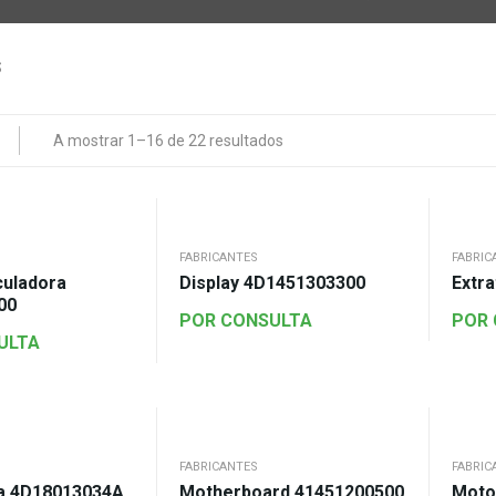
A mostrar 1–16 de 22 resultados
FABRICANTES
FABRIC
culadora
Display 4D1451303300
Extr
00
POR CONSULTA
POR
ULTA
FABRICANTES
FABRIC
ta 4D18013034A
Motherboard 41451200500
Moto