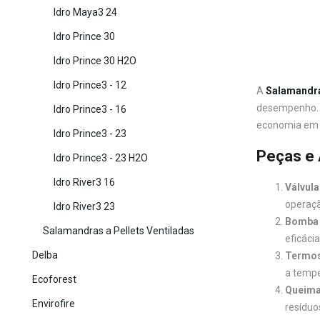
Idro Maya3 24
Idro Prince 30
Idro Prince 30 H2O
Idro Prince3 - 12
A
Salamandra
desempenho. I
Idro Prince3 - 16
economia em 
Idro Prince3 - 23
Peças e 
Idro Prince3 - 23 H2O
Idro River3 16
Válvul
operaçã
Idro River3 23
Bomba 
Salamandras a Pellets Ventiladas
eficáci
Delba
Termos
a tempe
Ecoforest
Queima
Envirofire
resíduo