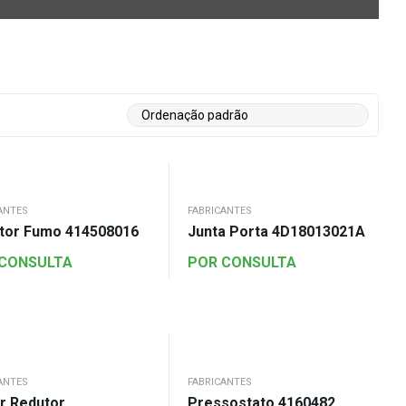
ANTES
FABRICANTES
ator Fumo 414508016
Junta Porta 4D18013021A
 CONSULTA
POR CONSULTA
ANTES
FABRICANTES
r Redutor
Pressostato 4160482