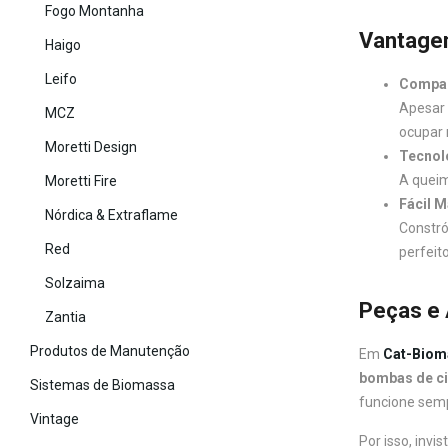
Fogo Montanha
Vantage
Haigo
Leifo
Compac
Apesar 
MCZ
ocupar 
Moretti Design
Tecnol
A queim
Moretti Fire
Fácil M
Nórdica & Extraflame
Constró
Red
perfeit
Solzaima
Peças e 
Zantia
Produtos de Manutenção
Em
Cat-Biom
bombas de ci
Sistemas de Biomassa
funcione semp
Vintage
Por isso, inv