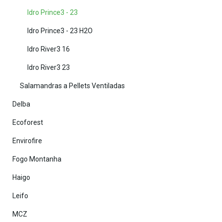
Idro Prince3 - 23
Idro Prince3 - 23 H2O
Idro River3 16
Idro River3 23
Salamandras a Pellets Ventiladas
Delba
Ecoforest
Envirofire
Fogo Montanha
Haigo
Leifo
MCZ