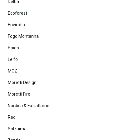
Delba
Ecoforest
Envirofire
Fogo Montanha
Haigo
Leifo
MCZ
Moretti Design
Moretti Fire
Nórdica & Extraflame
Red
Solzaima