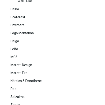
Wall3 Plus
Delba
Ecoforest
Envirofire
Fogo Montanha
Haigo
Leifo
MCZ
Moretti Design
Moretti Fire
Nórdica & Extraflame
Red
Solzaima
Zantia