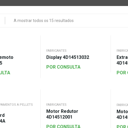
A mostrar todos os 15 resultados
FABRICANTES
FABRIC
Remoto
Display 4D14513032
Extr
5
4D14
POR CONSULTA
ULTA
POR
PAMENTOS A PELLETS
FABRICANTES
FABRIC
Motor Redutor
Moto
rd
4D14512001
4D14
4A
POR CONSULTA
POR