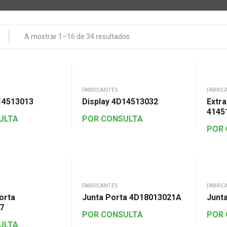
A mostrar 1–16 de 34 resultados
FABRICANTES
FABRIC
14513013
Display 4D14513032
Extr
4145
ULTA
POR CONSULTA
POR
FABRICANTES
FABRIC
orta
Junta Porta 4D18013021A
Junt
7
POR CONSULTA
POR
ULTA