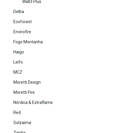
Wall3 Plus
Delba
Ecoforest
Envirofire
Fogo Montanha
Haigo
Leifo
MCZ
Moretti Design
Moretti Fire
Nórdica & Extraflame
Red
Solzaima
Zantia