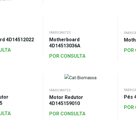
FABRICANTES
FABRIC
rd 4D14512022
Motherboard
Moth
4D14513036A
ULTA
POR
POR CONSULTA
FABRIC
FABRICANTES
utor
Pés 
Motor Redutor
5
4D145159010
POR
ULTA
POR CONSULTA