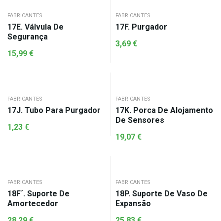
FABRICANTES
FABRICANTES
17E. Válvula De
17F. Purgador
Segurança
3,69
€
15,99
€
FABRICANTES
FABRICANTES
17J. Tubo Para Purgador
17K. Porca De Alojamento
De Sensores
1,23
€
19,07
€
FABRICANTES
FABRICANTES
18F´. Suporte De
18P. Suporte De Vaso De
Amortecedor
Expansão
28,29
€
25,83
€