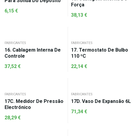
Para Sonda Do Deposito
Força
6,15
€
38,13
€
FABRICANTES
FABRICANTES
16. Cablagem Interna De
17. Termostato De Bulbo
Controle
110 ºC
37,52
€
22,14
€
FABRICANTES
FABRICANTES
17C. Medidor De Pressão
17D. Vaso De Expansão 6L
Electrónico
71,34
€
28,29
€