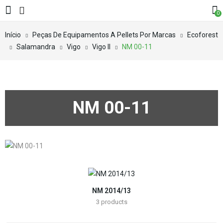
0
Início
Peças De Equipamentos A Pellets Por Marcas
Ecoforest
Salamandra
Vigo
Vigo II
NM 00-11
NM 00-11
NM 2014/13
3
products