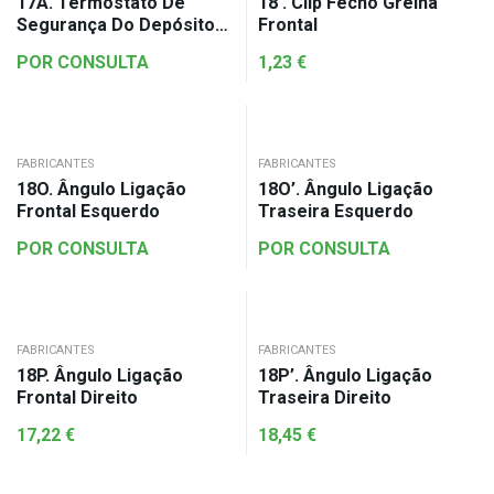
17A. Termostato De
18′. Clip Fecho Grelha
Segurança Do Depósito
Frontal
93ºC
POR CONSULTA
1,23
€
FABRICANTES
FABRICANTES
18O. Ângulo Ligação
18O’. Ângulo Ligação
Frontal Esquerdo
Traseira Esquerdo
POR CONSULTA
POR CONSULTA
FABRICANTES
FABRICANTES
18P. Ângulo Ligação
18P’. Ângulo Ligação
Frontal Direito
Traseira Direito
17,22
€
18,45
€