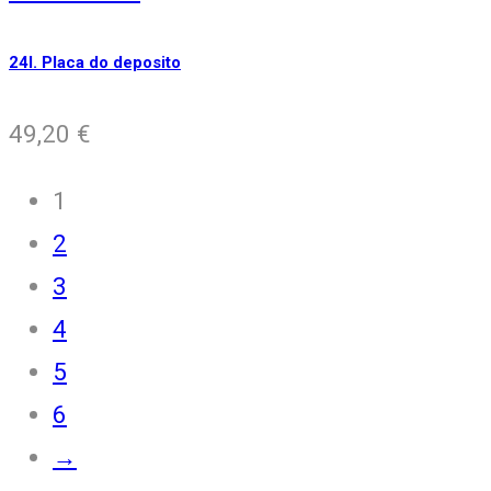
24I. Placa do deposito
49,20
€
1
2
3
4
5
6
→