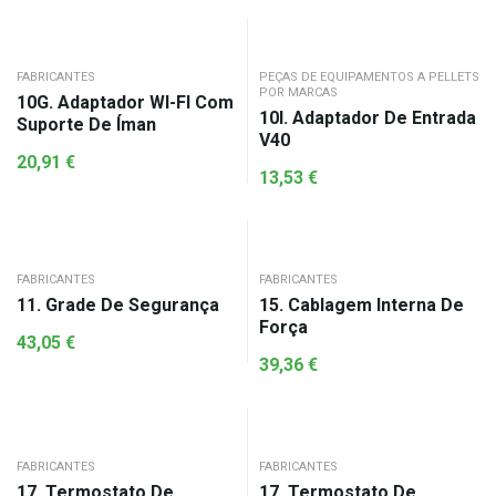
FABRICANTES
PEÇAS DE EQUIPAMENTOS A PELLETS
POR MARCAS
10G. Adaptador WI-FI Com
10I. Adaptador De Entrada
Suporte De Íman
V40
20,91
€
13,53
€
FABRICANTES
FABRICANTES
11. Grade De Segurança
15. Cablagem Interna De
Força
43,05
€
39,36
€
FABRICANTES
FABRICANTES
17. Termostato De
17. Termostato De