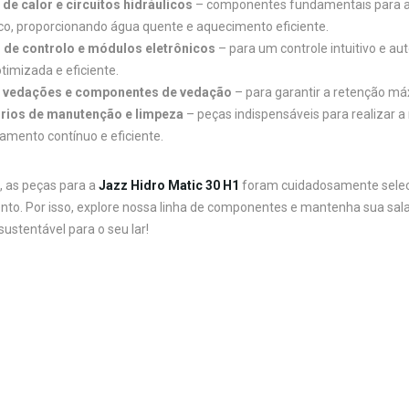
de calor e circuitos hidráulicos
– componentes fundamentais para a t
ico, proporcionando água quente e aquecimento eficiente.
 de controlo e módulos eletrônicos
– para um controle intuitivo e a
timizada e eficiente.
, vedações e componentes de vedação
– para garantir a retenção máx
rios de manutenção e limpeza
– peças indispensáveis para realizar 
amento contínuo e eficiente.
, as peças para a
Jazz Hidro Matic 30 H1
foram cuidadosamente selecio
to. Por isso, explore nossa linha de componentes e mantenha sua s
sustentável para o seu lar!