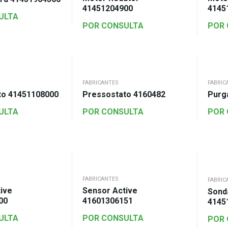
41451204900
4145
ULTA
POR CONSULTA
POR
FABRICANTES
FABRIC
to 41451108000
Pressostato 4160482
Purg
ULTA
POR CONSULTA
POR
FABRICANTES
FABRIC
ive
Sensor Active
Sond
00
41601306151
4145
ULTA
POR CONSULTA
POR