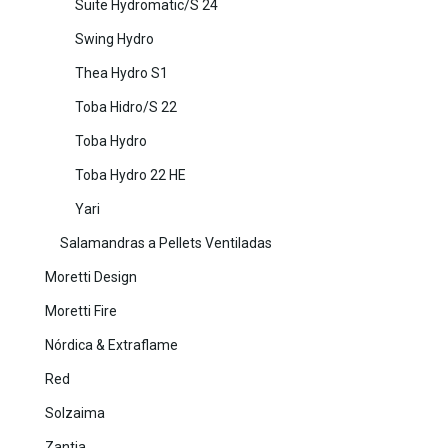
Suite Hydromatic/S 24
Swing Hydro
Thea Hydro S1
Toba Hidro/S 22
Toba Hydro
Toba Hydro 22 HE
Yari
Salamandras a Pellets Ventiladas
Moretti Design
Moretti Fire
Nórdica & Extraflame
Red
Solzaima
Zantia