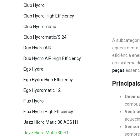
Club Hydro
Club Hydro High Efficiency
Club Hydromatic
Club Hydromatic/S 24
A subcategori
aquecimento e
Duo Hydro AIR
eficiência en
Duo Hydro AIR High Efficiency
um sistema de
Ego Hydro
peças
essenci
Ego Hydro High Efficiency
Principai
Ego Hydromatic 12
Queimad
Flux Hydro
combust
Ventila
Flux Hydro High Efficiency
aquecim
Jazz Hidro Matic 30 ACS H1
Sensor
Jazz Hidro Matic 30 H1
sempre 