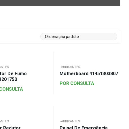
ANTES
FABRICANTES
ator De Fumo
Motherboard 41451303807
1201750
POR CONSULTA
 CONSULTA
ANTES
FABRICANTES
r Redutor
Painel De Emergência