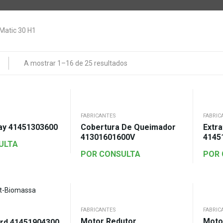
A mostrar 1–16 de 25 resultados
FABRICANTES
FABRIC
ay 41451303600
Cobertura De Queimador
Extr
41301601600V
4145
ULTA
POR CONSULTA
POR
FABRICANTES
FABRIC
Motor Redutor
Moto
rd 41451904300