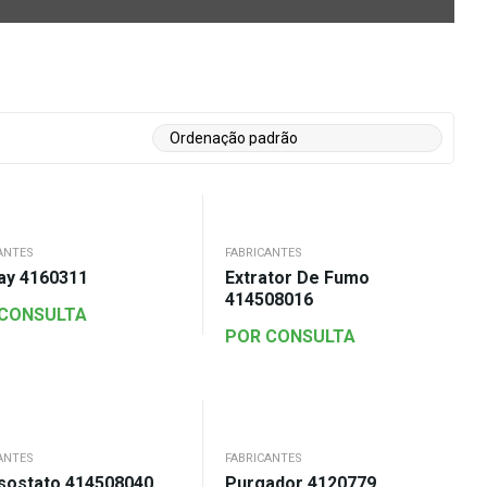
ANTES
FABRICANTES
lay 4160311
Extrator De Fumo
414508016
 CONSULTA
POR CONSULTA
ANTES
FABRICANTES
sostato 414508040
Purgador 4120779