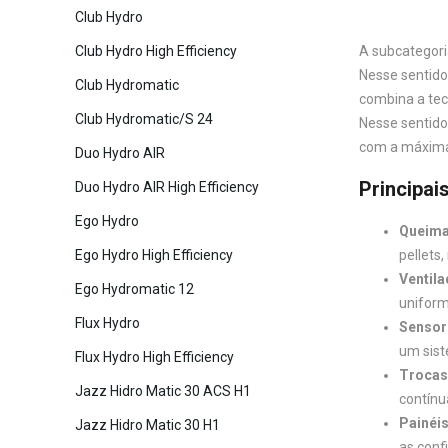
Club Hydro
Club Hydro High Efficiency
A subcategori
Nesse sentido
Club Hydromatic
combina a tec
Club Hydromatic/S 24
Nesse sentido
com a máxima 
Duo Hydro AIR
Principai
Duo Hydro AIR High Efficiency
Ego Hydro
Queimad
Ego Hydro High Efficiency
pellets
Ventila
Ego Hydromatic 12
uniform
Flux Hydro
Sensor
um sist
Flux Hydro High Efficiency
Trocas 
Jazz Hidro Matic 30 ACS H1
contínu
Painéis
Jazz Hidro Matic 30 H1
as conf