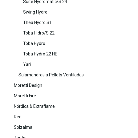
Suite Hydromatic/S 24
Swing Hydro
Thea Hydro S1
Toba Hidro/S 22
Toba Hydro
Toba Hydro 22 HE
Yari
Salamandras a Pellets Ventiladas
Moretti Design
Moretti Fire
Nórdica & Extraflame
Red
Solzaima
Zantia