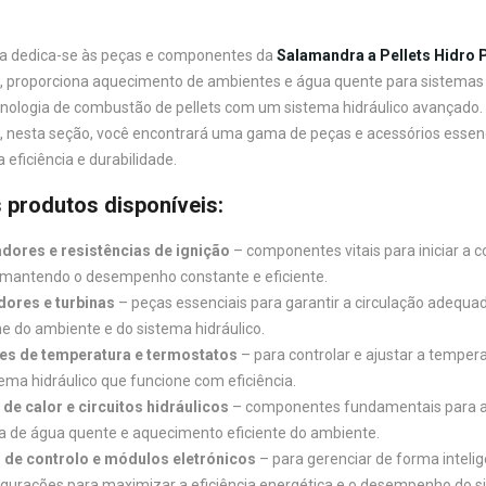
a dedica-se às peças e componentes da
Salamandra a Pellets Hidro 
, proporciona aquecimento de ambientes e água quente para sistemas 
nologia de combustão de pellets com um sistema hidráulico avançado.
, nesta seção, você encontrará uma gama de peças e acessórios essen
eficiência e durabilidade.
s produtos disponíveis:
ores e resistências de ignição
– componentes vitais para iniciar a
, mantendo o desempenho constante e eficiente.
dores e turbinas
– peças essenciais para garantir a circulação adequ
e do ambiente e do sistema hidráulico.
es de temperatura e termostatos
– para controlar e ajustar a temper
ema hidráulico que funcione com eficiência.
de calor e circuitos hidráulicos
– componentes fundamentais para a t
a de água quente e aquecimento eficiente do ambiente.
 de controlo e módulos eletrónicos
– para gerenciar de forma intel
igurações para maximizar a eficiência energética e o desempenho do s