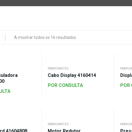
A mostrar todos os 16 resultados
FABRICANTES
FABRIC
culadora
Cabo Display 4160414
Disp
00
POR CONSULTA
POR
ULTA
FABRICANTES
FABRIC
rd 4160480B
Motor Redutor
Pres