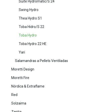
Suite Hydromatic/S 24
Swing Hydro
Thea Hydro S1
Toba Hidro/S 22
Toba Hydro
Toba Hydro 22 HE
Yari
Salamandras a Pellets Ventiladas
Moretti Design
Moretti Fire
Nórdica & Extraflame
Red
Solzaima
Zantia