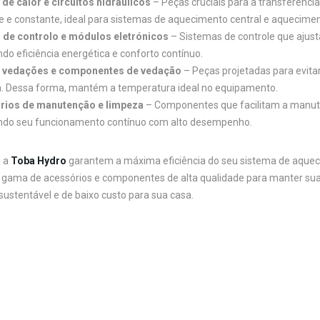
de calor e circuitos hidráulicos
– Peças cruciais para a transferênci
te e constante, ideal para sistemas de aquecimento central e aquecime
 de controlo e módulos eletrónicos
– Sistemas de controle que aju
ndo eficiência energética e conforto contínuo.
, vedações e componentes de vedação
– Peças projetadas para evitar
. Dessa forma, mantém a temperatura ideal no equipamento.
rios de manutenção e limpeza
– Componentes que facilitam a manuten
ndo seu funcionamento contínuo com alto desempenho.
a a
Toba Hydro
garantem a máxima eficiência do seu sistema de aquec
 gama de acessórios e componentes de alta qualidade para manter su
ustentável e de baixo custo para sua casa.