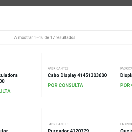
A mostrar 1–16 de 17 resultados
FABRICANTES
FABRIC
culadora
Cabo Display 41451303600
Disp
00
POR CONSULTA
POR
ULTA
FABRICANTES
FABRIC
utor
Purgador 4120779
Quei