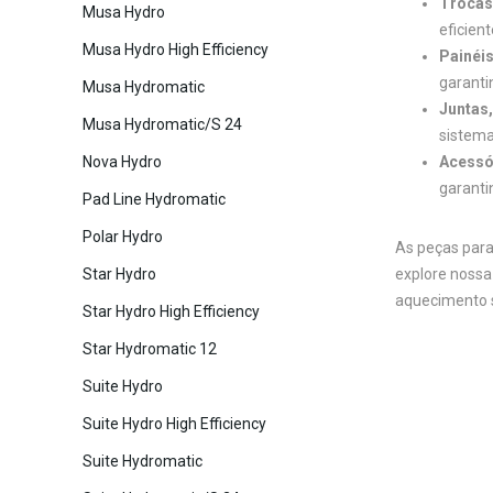
Trocas 
Musa Hydro
eficien
Musa Hydro High Efficiency
Painéis
garanti
Musa Hydromatic
Juntas
Musa Hydromatic/S 24
sistema
Nova Hydro
Acessó
garanti
Pad Line Hydromatic
Polar Hydro
As peças par
Star Hydro
explore nossa
aquecimento s
Star Hydro High Efficiency
Star Hydromatic 12
Suite Hydro
Suite Hydro High Efficiency
Suite Hydromatic