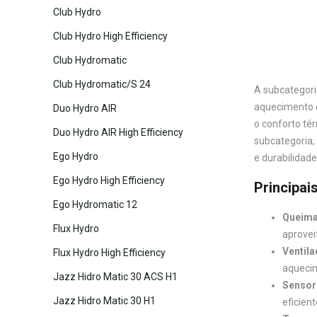
Club Hydro
Club Hydro High Efficiency
Club Hydromatic
Club Hydromatic/S 24
A subcategori
aquecimento d
Duo Hydro AIR
o conforto té
Duo Hydro AIR High Efficiency
subcategoria,
Ego Hydro
e durabilidade
Ego Hydro High Efficiency
Principai
Ego Hydromatic 12
Queimad
Flux Hydro
aprovei
Ventila
Flux Hydro High Efficiency
aquecim
Jazz Hidro Matic 30 ACS H1
Sensor
Jazz Hidro Matic 30 H1
eficien