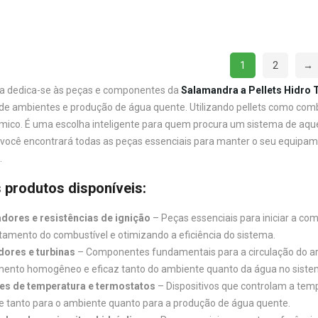
1
2
→
a dedica-se às peças e componentes da
Salamandra a Pellets Hidro 
e ambientes e produção de água quente. Utilizando pellets como comb
rmico. É uma escolha inteligente para quem procura um sistema de aquec
 você encontrará todas as peças essenciais para manter o seu equip
.
s produtos disponíveis:
ores e resistências de ignição
– Peças essenciais para iniciar a co
tamento do combustível e otimizando a eficiência do sistema.
dores e turbinas
– Componentes fundamentais para a circulação do a
ento homogêneo e eficaz tanto do ambiente quanto da água no sistem
es de temperatura e termostatos
– Dispositivos que controlam a tem
te tanto para o ambiente quanto para a produção de água quente.