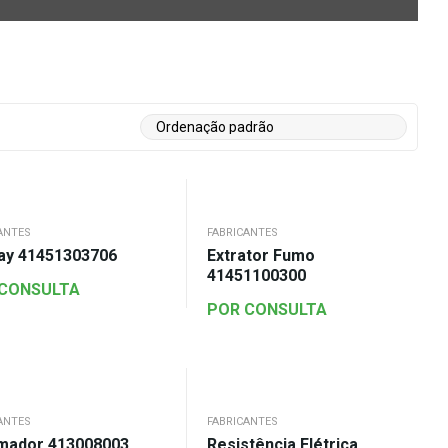
ANTES
FABRICANTES
lay 41451303706
Extrator Fumo
41451100300
 CONSULTA
POR CONSULTA
ANTES
FABRICANTES
mador 413008003
Resistência Elétrica