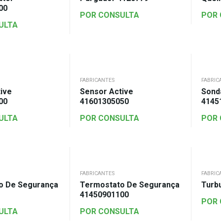
00
POR CONSULTA
POR
ULTA
FABRICANTES
FABRIC
ive
Sensor Active
Sond
00
41601305050
4145
ULTA
POR CONSULTA
POR
FABRICANTES
FABRIC
o De Segurança
Termostato De Segurança
Turb
41450901100
POR
ULTA
POR CONSULTA