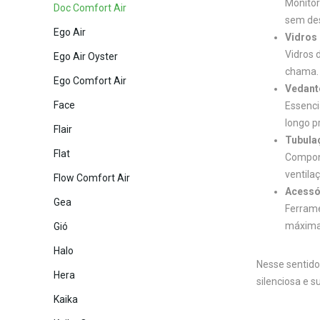
Monitor
Doc Comfort Air
sem des
Ego Air
Vidros
Vidros 
Ego Air Oyster
chama.
Ego Comfort Air
Vedant
Face
Essenci
longo p
Flair
Tubula
Flat
Compone
ventila
Flow Comfort Air
Acessó
Gea
Ferrame
máxima 
Gió
Halo
Nesse sentido
Hera
silenciosa e 
Kaika