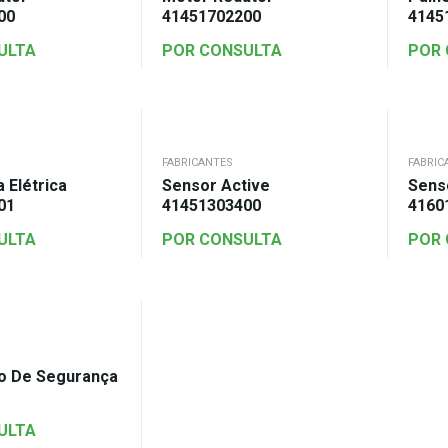
00
41451702200
4145
ULTA
POR CONSULTA
POR
FABRICANTES
FABRIC
 Elétrica
Sensor Active
Sens
01
41451303400
4160
ULTA
POR CONSULTA
POR
o De Segurança
ULTA