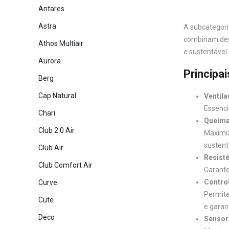
Antares
Astra
A subcategori
combinam desi
Athos Multiair
e sustentável
Aurora
Principa
Berg
Cap Natural
Ventila
Essenci
Chari
Queimad
Club 2.0 Air
Maximiz
sustent
Club Air
Resistê
Club Comfort Air
Garante
Control
Curve
Permite
Cute
e garant
Deco
Sensor