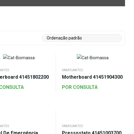
ANTES
FABRICANTES
erboard 41451802200
Motherboard 41451904300
 CONSULTA
POR CONSULTA
ANTES
FABRICANTES
el De Emergência
Pressostato 41451003700