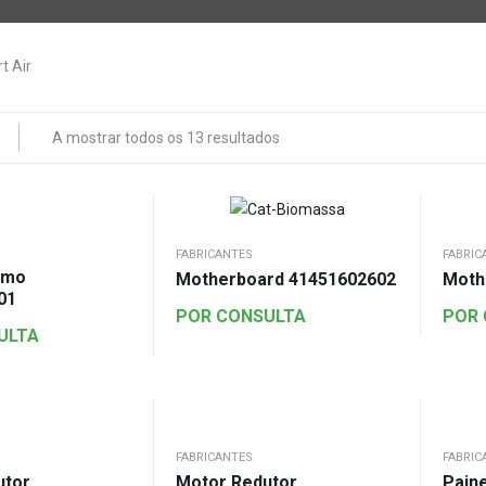
A mostrar todos os 13 resultados
FABRICANTES
FABRIC
umo
Motherboard 41451602602
Moth
01
POR CONSULTA
POR
ULTA
FABRICANTES
FABRIC
utor
Motor Redutor
Pain