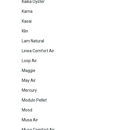
Kaika Oyster
Kama
Kasai
Klin
Lam Natural
Linea Comfort Air
Loop Air
Maggie
May Air
Mercury
Modulo Pellet
Mood
Musa Air
Musa Comfort Air