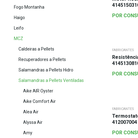
414515031
Fogo Montanha
POR CONS
Haigo
Leifo
MCZ
Caldeiras a Pellets
FABRICANTES
Resistência
Recuperadores a Pellets
414513081
Salamandras a Pellets Hidro
POR CONS
Salamandras a Pellets Ventiladas
Aike AIR Oyster
Aike Comfort Air
FABRICANTES
Alea Air
Termostat
412007004
Alyssa Air
POR CONS
Amy