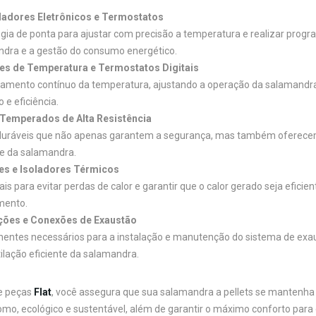
ladores Eletrônicos e Termostatos
gia de ponta para ajustar com precisão a temperatura e realizar progr
dra e a gestão do consumo energético.
es de Temperatura e Termostatos Digitais
amento contínuo da temperatura, ajustando a operação da salamandr
 e eficiência.
 Temperados de Alta Resistência
duráveis que não apenas garantem a segurança, mas também oferecem 
e da salamandra.
es e Isoladores Térmicos
ais para evitar perdas de calor e garantir que o calor gerado seja efic
mento.
ções e Conexões de Exaustão
ntes necessários para a instalação e manutenção do sistema de ex
tilação eficiente da salamandra.
e peças
Flat
, você assegura que sua salamandra a pellets se manten
omo, ecológico e sustentável, além de garantir o máximo conforto para 