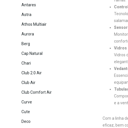
falhas.
Antares
Contro
Tecnolo
Astra
salaman
Athos Multiair
Sensor
Aurora
Monitor
conforto
Berg
Vidros
Cap Natural
Vidros 
elegant
Chari
Vedant
Club 2.0 Air
Essenci
equipa
Club Air
Tubula
Club Comfort Air
Compone
Curve
e a ven
Cute
Com a linha d
Deco
eficaz, bem c