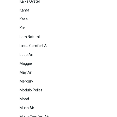
Kaika Oyster
Kama
Kasai
Klin
Lam Natural
Linea Comfort Air
Loop Air
Maggie
May Air
Mercury
Modulo Pellet
Mood
Musa Air
Musa Comfort Air