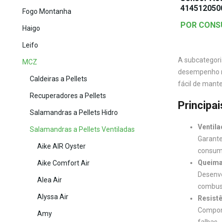
414512050
Fogo Montanha
POR CONS
Haigo
Leifo
A subcategori
MCZ
desempenho no
Caldeiras a Pellets
fácil de mante
Recuperadores a Pellets
Principa
Salamandras a Pellets Hidro
Ventila
Salamandras a Pellets Ventiladas
Garante
Aike AIR Oyster
consumo
Queimad
Aike Comfort Air
Desenvo
Alea Air
combust
Alyssa Air
Resistê
Compone
Amy