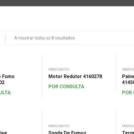
A mostrar todos os 8 resultados
FABRICANTES
FABRIC
e Fumo
Motor Redutor 4160278
Pain
02
4145
POR CONSULTA
ULTA
POR
FABRICANTES
FABRIC
ive
Sonda De Fumos
Term