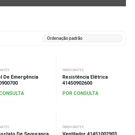
ANTES
FABRICANTES
el De Emergência
Resistência Elétrica
0900700
41450902600
 CONSULTA
POR CONSULTA
ANTES
FABRICANTES
ostato De Segurança
Ventilador 41451002903