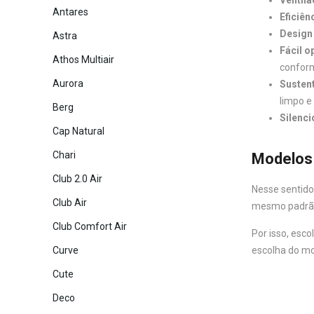
Antares
Eficiên
Design
Astra
Fácil 
Athos Multiair
conform
Aurora
Sustent
limpo e
Berg
Silenci
Cap Natural
Chari
Modelos 
Club 2.0 Air
Nesse sentid
Club Air
mesmo padrão 
Club Comfort Air
Por isso, esco
escolha do mo
Curve
Cute
Deco