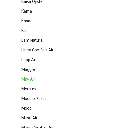
Kaika Oyster
Kama
Kasai
Klin
Lam Natural
Linea Comfort Air
Loop Air
Maggie
May Air
Mercury
Modulo Pellet
Mood
Musa Air
Musa Comfort Air