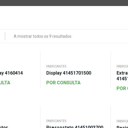
A mostrar todos os 9 resultados
FABRICANTES
FABRIC
ay 4160414
Display 41451701500
Extr
4145
ULTA
POR CONSULTA
POR
FABRICANTES
FABRIC
utor
Pressostato 41451003700
Resis