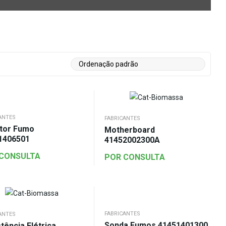
ANTES
FABRICANTES
ator Fumo
Motherboard
1406501
41452002300A
 CONSULTA
POR CONSULTA
FABRICANTES
ANTES
Sonda Fumos 41451401300
tência Elétrica