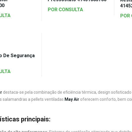
00
4145
POR CONSULTA
ULTA
POR
o De Segurança
ULTA
r
destaca-se pela combinação de eficiência térmica, design sofistica
as salamandras a pellets ventiladas
May Air
oferecem conforto, bem com
sticas principais:
ção de alta performance
: Sistema de ventilação otimizado que distrib