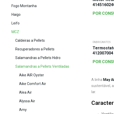
414516024
Fogo Montanha
POR CONS
Haigo
Leifo
MCZ
Caldeiras a Pellets
FABRICANTES
Termostat
Recuperadores a Pellets
412007004
Salamandras a Pellets Hidro
POR CONS
Salamandras a Pellets Ventiladas
Aike AIR Oyster
A linha
May Ai
Aike Comfort Air
sustentável, 
lar.
Alea Air
Alyssa Air
Caracterí
Amy
Ventila