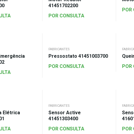
00
41451702200
POR
ULTA
POR CONSULTA
FABRICANTES
FABRIC
Emergência
Pressostato 41451003700
Quei
02
POR CONSULTA
POR
ULTA
FABRICANTES
FABRIC
 Elétrica
Sensor Active
Sens
01
41451303400
4160
ULTA
POR CONSULTA
POR