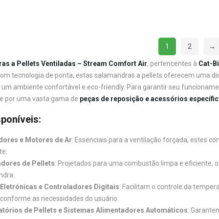
1
2
→
as a Pellets Ventiladas – Stream Comfort Air
, pertencentes à
Cat-B
Com tecnologia de ponta, estas salamandras a pellets oferecem uma dist
um ambiente confortável e eco-friendly. Para garantir seu funcionamen
 por uma vasta gama de
peças de reposição e acessórios específi
poníveis:
dores e Motores de Ar
: Essenciais para a ventilação forçada, estes c
te.
dores de Pellets
: Projetados para uma combustão limpa e eficiente,
ndra.
Eletrónicas e Controladores Digitais
: Facilitam o controle da tempe
 conforme as necessidades do usuário.
atórios de Pellets e Sistemas Alimentadores Automáticos
: Garante