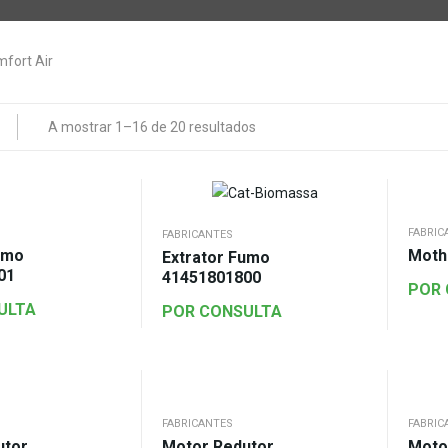
A mostrar 1–16 de 20 resultados
FABRIC
FABRICANTES
umo
Moth
Extrator Fumo
01
41451801800
POR
ULTA
POR CONSULTA
FABRICANTES
FABRIC
utor
Motor Redutor
Moto