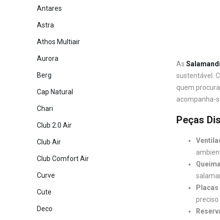
Antares
Astra
Athos Multiair
Aurora
As
Salamandr
Berg
sustentável. 
quem procura 
Cap Natural
acompanha-se
Chari
Peças Dis
Club 2.0 Air
Ventila
Club Air
ambien
Club Comfort Air
Queima
Curve
salama
Placas 
Cute
preciso
Deco
Reserv