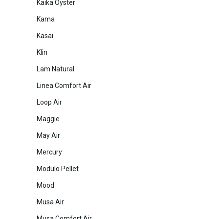
Kaika Oyster
Kama
Kasai
Klin
Lam Natural
Linea Comfort Air
Loop Air
Maggie
May Air
Mercury
Modulo Pellet
Mood
Musa Air
Musa Comfort Air