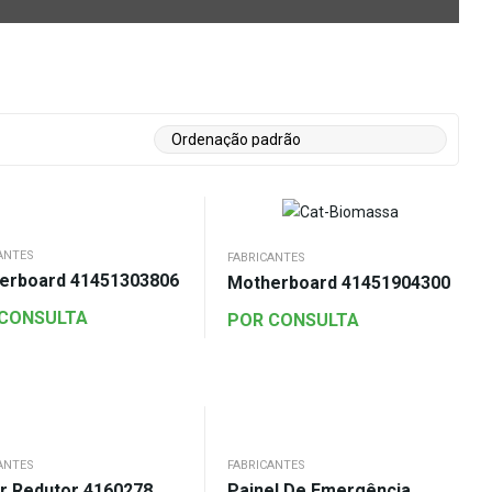
ANTES
FABRICANTES
erboard 41451303806
Motherboard 41451904300
 CONSULTA
POR CONSULTA
ANTES
FABRICANTES
r Redutor 4160278
Painel De Emergência