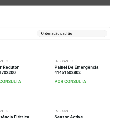
ANTES
FABRICANTES
r Redutor
Painel De Emergência
1702200
41451602802
 CONSULTA
POR CONSULTA
ANTES
FABRICANTES
tência Elétrica
Sensor Active