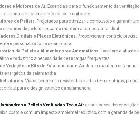
dores e Motores de Ar
: Essenciais para o funcionamento da ventilação
Proporciona um aquecimento rápido e uniforme.
dores de Pellets
: Projetados para otimizar a combustão e garantir u
 o consumo de pellets enquanto mantêm a temperatura ideal.
adores Digitais e Placas Eletrónicas
: Proporcionam controle precis
ente e personalizado da salamandra.
tórios de Pellets e Alimentadores Automáticos
: Facilitam o abast
ático e reduzindo a necessidade de recargas frequentes.
 de Vedações e Kits de Estanqueidade
: Ajudam a manter a estanqueid
cia energética da salamandra.
Refratários
: Vidros cerâmicos resistentes a altas temperaturas, prop
contribui para o design estético da salamandra.
lamandras a Pellets Ventiladas Tecla Air
e suas peças de reposição
 baixo custo e com um impacto ambiental reduzido, com a garantia de peç