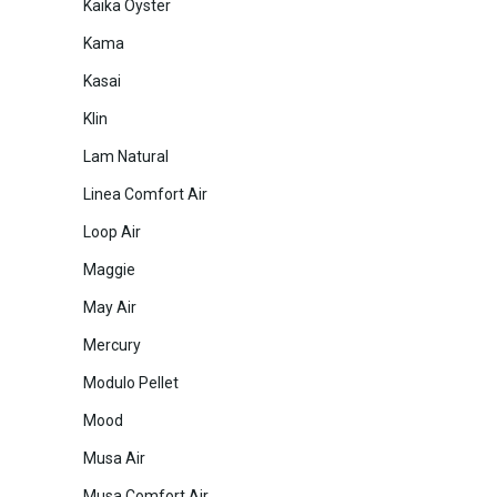
Kaika Oyster
Kama
Kasai
Klin
Lam Natural
Linea Comfort Air
Loop Air
Maggie
May Air
Mercury
Modulo Pellet
Mood
Musa Air
Musa Comfort Air