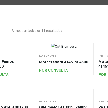
A mostrar todos os 11 resultados
FABRIC
FABRICANTES
e Fumos
Moto
Motherboard 41451904300
00
4145
POR CONSULTA
ULTA
POR
FABRICANTES
FABRIC
to 41451003700
Queimador 41301502400V
Resis