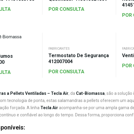
4145
ULTA
POR CONSULTA
POR
FABRICANTES
FABRIC
Termostato De Segurança
Vent
Fumos
412007004
00
POR
POR CONSULTA
ULTA
s a Pellets Ventiladas – Tecla Air
, da
Cat-Biomassa
, são a solução
Com tecnologia de ponta, estas salamandras a pellets oferecem um aque
lação forçada. A linha
Tecla Air
acompanha-se por uma ampla gama d
ntínuo e confiável ao longo do tempo. Dessa forma, proporciona confor
poníveis: