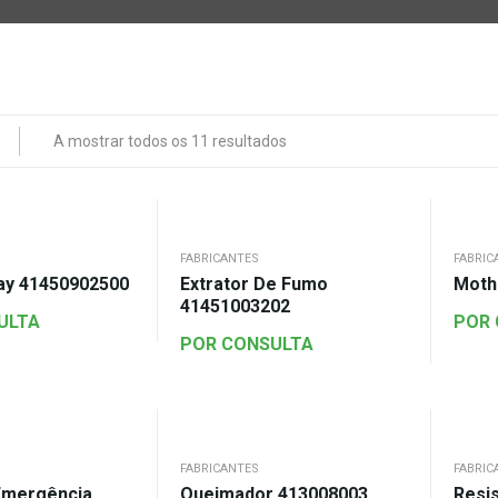
A mostrar todos os 11 resultados
FABRICANTES
FABRIC
ay 41450902500
Extrator De Fumo
Moth
41451003202
ULTA
POR
POR CONSULTA
FABRICANTES
FABRIC
Emergência
Queimador 413008003
Resis