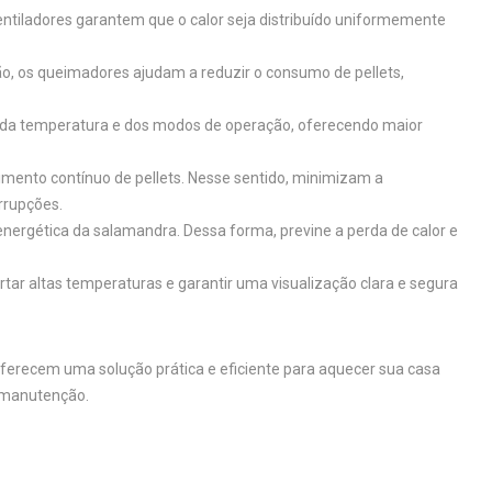
 ventiladores garantem que o calor seja distribuído uniformemente
ão, os queimadores ajudam a reduzir o consumo de pellets,
a da temperatura e dos modos de operação, oferecendo maior
cimento contínuo de pellets. Nesse sentido, minimizam a
rrupções.
energética da salamandra. Dessa forma, previne a perda de calor e
ortar altas temperaturas e garantir uma visualização clara e segura
ferecem uma solução prática e eficiente para aquecer sua casa
l manutenção.