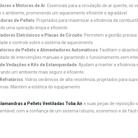
dores e Motores de Ar
: Essenciais para a circulação de ar quente, os
o o ambiente, promovendo um aquecimento eficiente e agradável.
dores de Pellets
: Projetados para maximizar a eficiência da combust
o uma operação limpa e eficiente.
adores Eletrónicos e Placas de Circuito
: Permitem a gestão precis
lidade e controle sobre o sistema de aquecimento.
tórios de Pellets e Alimentadores Automáticos
: Facilitam o abaste
dade de intervenções manuais e garantindo o funcionamento sem inte
 de Vedações e Kits de Estanqueidade
: Ajudam a manter a eficiência 
ando um ambiente mais seguro e eficiente.
Refratários
: Vidros cerâmicos de alta resistência, projetados para sup
mas. Mantém a estética do equipamento.
lamandras a Pellets Ventiladas Toba Air
e suas peças de reposição o
entável, com a confiança de um sistema robusto, económico e de fáci