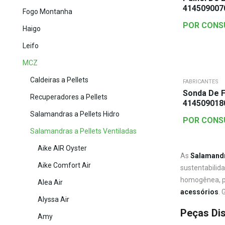
414509007
Fogo Montanha
POR CONS
Haigo
Leifo
MCZ
Caldeiras a Pellets
FABRICANTES
Sonda De 
Recuperadores a Pellets
414509018
Salamandras a Pellets Hidro
POR CONS
Salamandras a Pellets Ventiladas
Aike AIR Oyster
As
Salamandra
Aike Comfort Air
sustentabilid
homogênea, pr
Alea Air
acessórios
. 
Alyssa Air
Peças Dis
Amy