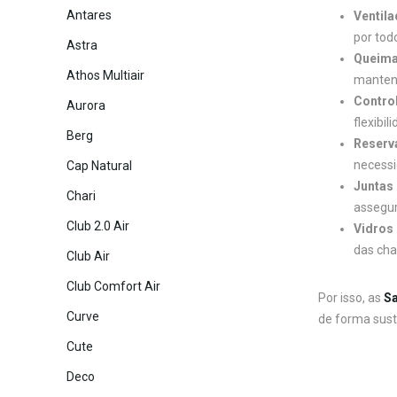
Antares
Ventila
por tod
Astra
Queima
Athos Multiair
mantend
Control
Aurora
flexibi
Berg
Reserva
necessi
Cap Natural
Juntas
Chari
assegur
Club 2.0 Air
Vidros 
das cha
Club Air
Club Comfort Air
Por isso, as
Sa
Curve
de forma sust
Cute
Deco