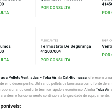
00
4145
POR CONSULTA
ULTA
POR
FABRICANTES
FABRIC
Fumos
Termostato De Segurança
Vent
00
412007004
POR
ULTA
POR CONSULTA
s a Pellets Ventiladas – Toba Air
, da
Cat-Biomassa
, oferecem uma 
ade e no desempenho. Utilizando pellets de biomassa como fonte de ene
oporcionando conforto térmico rápido e econômico. A linha
Toba Air
a
Garantem o funcionamento contínuo e a longevidade do equipamento.
poníveis: