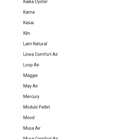
Kaika Oyster
Kama
Kasai
Klin
Lam Natural
Linea Comfort Air
Loop Air
Maggie
May Air
Mercury
Modulo Pellet
Mood
Musa Air
Musa Comfort Air