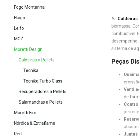
Fogo Montanha
Haigo
As
Caldeiras 
biomassa. Com
Leifo
combustível. 
MCZ
desempenho de
sistema de aq
Moretti Design
Caldeiras a Pellets
Peças Dis
Tecnika
Queima
Tecnika Turbo Glass
emissõe
Ventila
Recuperadores a Pellets
de form
Salamandras a Pellets
Control
permite
Moretti Fire
Reserva
Nórdica & Extraflame
abastec
Red
Juntas