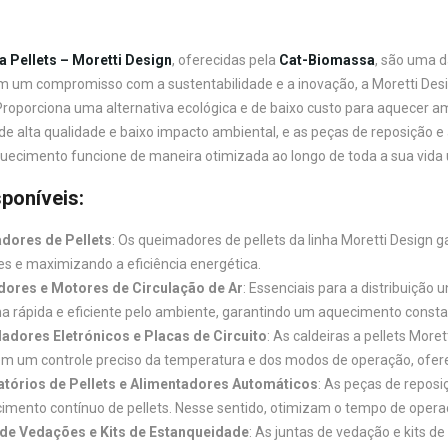
a Pellets – Moretti Design
, oferecidas pela
Cat-Biomassa
, são uma d
 um compromisso com a sustentabilidade e a inovação, a Moretti Desig
Proporciona uma alternativa ecológica e de baixo custo para aquecer am
 alta qualidade e baixo impacto ambiental, e as peças de reposição e 
uecimento funcione de maneira otimizada ao longo de toda a sua vida ú
poníveis:
dores de Pellets
: Os queimadores de pellets da linha Moretti Design
s e maximizando a eficiência energética.
dores e Motores de Circulação de Ar
: Essenciais para a distribuição
a rápida e eficiente pelo ambiente, garantindo um aquecimento constan
adores Eletrónicos e Placas de Circuito
: As caldeiras a pellets Mor
m um controle preciso da temperatura e dos modos de operação, oferece
tórios de Pellets e Alimentadores Automáticos
: As peças de repos
imento contínuo de pellets. Nesse sentido, otimizam o tempo de ope
 de Vedações e Kits de Estanqueidade
: As juntas de vedação e kits 