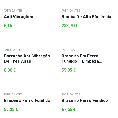
FABRICANTES
FABRICANTES
Anti Vibrações
Bomba De Alta Eficiência
6,15
€
233,70
€
FABRICANTES
FABRICANTES
Borracha Anti Vibração
Braseiro Em Ferro
De Três Asas
Fundido – Limpeza
Automática
8,00
€
55,35
€
FABRICANTES
FABRICANTES
Braseiro Ferro Fundido
Braseiro Ferro Fundido
55,35
€
67,65
€