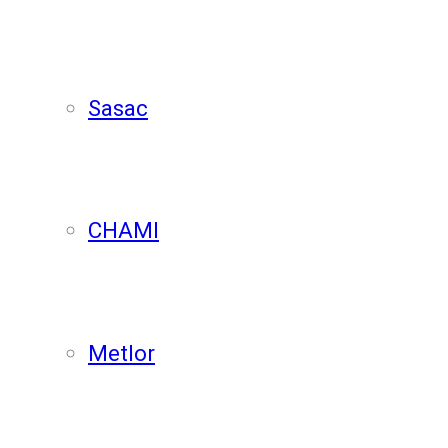
Sasac
CHAMI
Metlor