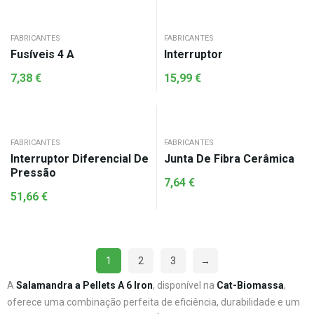
FABRICANTES
FABRICANTES
Fusíveis 4 A
Interruptor
7,38
€
15,99
€
FABRICANTES
FABRICANTES
Interruptor Diferencial De
Junta De Fibra Cerâmica
Pressão
7,64
€
51,66
€
1
2
3
→
A
Salamandra a Pellets A 6 Iron
, disponível na
Cat-Biomassa
,
oferece uma combinação perfeita de eficiência, durabilidade e um