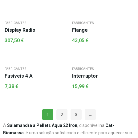
FABRICANTES
FABRICANTES
Display Radio
Flange
307,50
€
43,05
€
FABRICANTES
FABRICANTES
Fusíveis 4 A
Interruptor
7,38
€
15,99
€
1
2
3
→
A
Salamandra a Pellets Aqua 22 Iron
, disponível na
Cat-
Biomassa
, é uma solução sofisticada e eficiente para aquecer sua