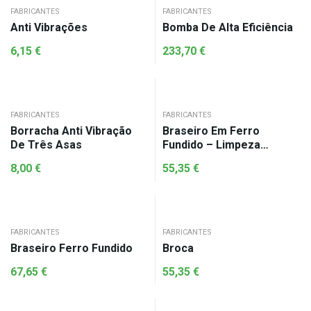
FABRICANTES
FABRICANTES
Anti Vibrações
Bomba De Alta Eficiência
6,15
€
233,70
€
FABRICANTES
FABRICANTES
Borracha Anti Vibração
Braseiro Em Ferro
De Três Asas
Fundido – Limpeza
Automática
8,00
€
55,35
€
FABRICANTES
FABRICANTES
Braseiro Ferro Fundido
Broca
67,65
€
55,35
€