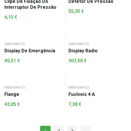
Clipe De Fixação Do
Detetor De Pressão
Interruptor De Pressão
55,35
€
6,15
€
FABRICANTES
FABRICANTES
Display De Emergência
Display Radio
45,51
€
307,50
€
FABRICANTES
FABRICANTES
Flange
Fusíveis 4 A
43,05
€
7,38
€