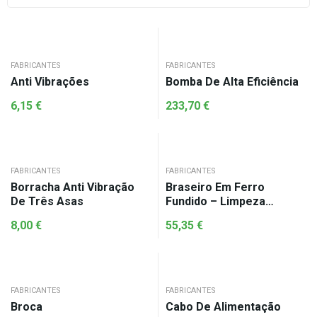
FABRICANTES
FABRICANTES
Anti Vibrações
Bomba De Alta Eficiência
6,15
€
233,70
€
FABRICANTES
FABRICANTES
Borracha Anti Vibração
Braseiro Em Ferro
De Três Asas
Fundido – Limpeza
Automática
8,00
€
55,35
€
FABRICANTES
FABRICANTES
Broca
Cabo De Alimentação