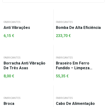
FABRICANTES
FABRICANTES
Anti Vibrações
Bomba De Alta Eficiência
6,15
€
233,70
€
FABRICANTES
FABRICANTES
Borracha Anti Vibração
Braseiro Em Ferro
De Três Asas
Fundido – Limpeza
Automática
8,00
€
55,35
€
FABRICANTES
FABRICANTES
Broca
Cabo De Alimentação