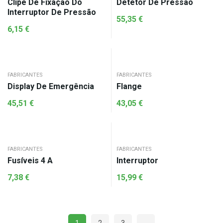
Clipe De Fixação Do
Detetor De Pressão
Interruptor De Pressão
55,35
€
6,15
€
FABRICANTES
FABRICANTES
Display De Emergência
Flange
45,51
€
43,05
€
FABRICANTES
FABRICANTES
Fusíveis 4 A
Interruptor
7,38
€
15,99
€