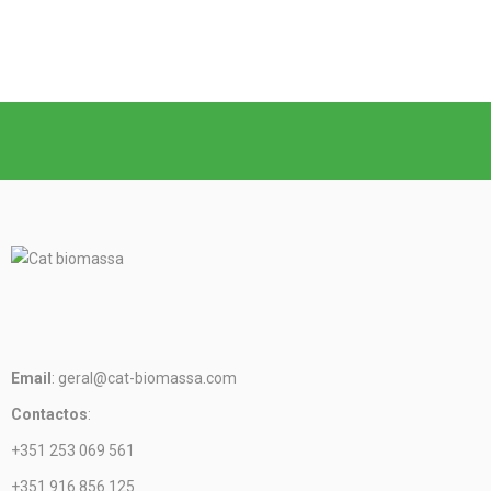
Email
: geral@cat-biomassa.com
Contactos
:
+351 253 069 561
+351 916 856 125