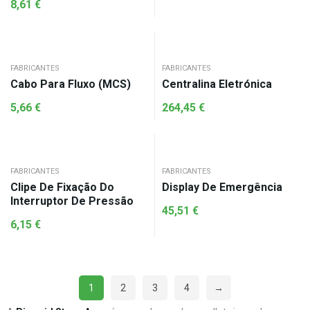
8,61
€
FABRICANTES
FABRICANTES
Cabo Para Fluxo (MCS)
Centralina Eletrónica
5,66
€
264,45
€
FABRICANTES
FABRICANTES
Clipe De Fixação Do
Display De Emergência
Interruptor De Pressão
45,51
€
6,15
€
1
2
3
4
→