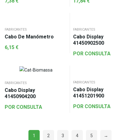
7,38
€
17,84
€
FABRICANTES
FABRICANTES
Cabo De Manómetro
Cabo Display
41450902500
6,15
€
POR CONSULTA
FABRICANTES
FABRICANTES
Cabo Display
Cabo Display
41451201900
41450904200
POR CONSULTA
POR CONSULTA
1
2
3
4
5
→