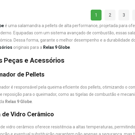
1
2
3
be
é uma salamandra a pellets de alta performance, projetada para of
derno. Equipadas com um sistema avançado de combustão, essas sala
nómica. Dessa forma, garante o melhor desempenho e a durabilidade d
sórios
originais para a
Relax 9 Globe
.
is Peças e Acessórios
ador de Pellets
ador é responsável pela queima eficiente dos pellets, otimizando o co
e reposição para o queimador, como as tigelas de combustão e mecan
 da
Relax 9 Globe
.
a de Vidro Cerâmico
 de vidro cerâmico oferece resistência a altas temperaturas, permitin
ção e eventual substituição garantem não apenas a segurança, mas 