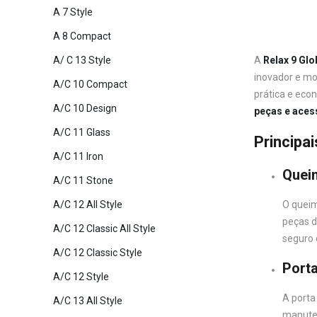
A 7 Style
A 8 Compact
A/ C 13 Style
A
Relax 9 Glo
inovador e mo
A/C 10 Compact
prática e eco
A/C 10 Design
peças e aces
A/C 11 Glass
Principa
A/C 11 Iron
Queim
A/C 11 Stone
A/C 12 All Style
O queim
peças d
A/C 12 Classic All Style
seguro
A/C 12 Classic Style
Port
A/C 12 Style
A porta
A/C 13 All Style
manuten