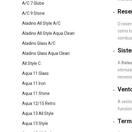
A/C 7 Globe
Reser
A/C 9 Stone
Aladino All Style A/C
O reser
como ta
Aladino All Style Aqua Clean
combust
Aladino Glass A/C
Sist
Aladino Glass Aqua Clean
A
Relax
All Style C
otimiza
Aqua 11 Glass
necessi
Aqua 11 Iron
Vento
Aqua 11 Stone
A vento
Aqua 12/15 Retro
funcion
Aqua 13 All Style
Termo
Aqua 13 Style