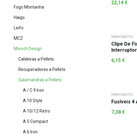
22,14
€
Fogo Montanha
Haigo
Leifo
FABRICANTES
MCZ
Clipe De F
Moretti Design
Interrupto
Caldeiras a Pellets
6,15
€
Recuperadores a Pellets
Salamandras a Pellets
A / C 9 Iron
FABRICANTES
A 10 Style
Fusíveis 4 
A 10/12 Retro
7,38
€
A 5 Compact
A 6 Iron