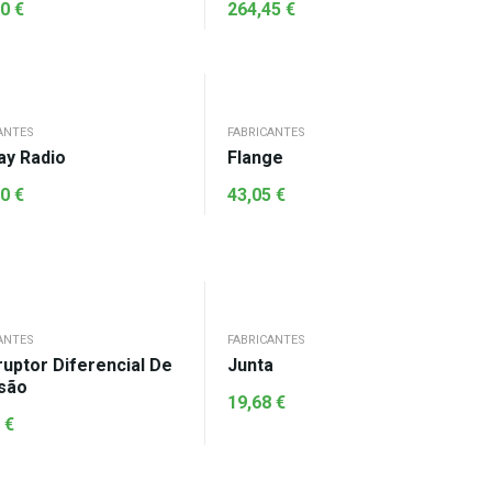
90
€
264,45
€
ANTES
FABRICANTES
ay Radio
Flange
50
€
43,05
€
ANTES
FABRICANTES
ruptor Diferencial De
Junta
são
19,68
€
6
€