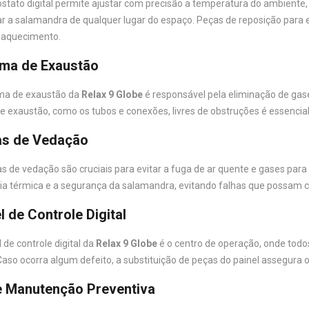
stato digital permite ajustar com precisão a temperatura do ambiente,
ar a salamandra de qualquer lugar do espaço. Peças de reposição para 
 aquecimento.
ema de Exaustão
ma de exaustão da
Relax 9 Globe
é responsável pela eliminação de gas
e exaustão, como os tubos e conexões, livres de obstruções é essencial 
as de Vedação
as de vedação são cruciais para evitar a fuga de ar quente e gases par
cia térmica e a segurança da salamandra, evitando falhas que possa
l de Controle Digital
 de controle digital da
Relax 9 Globe
é o centro de operação, onde tod
 Caso ocorra algum defeito, a substituição de peças do painel assegu
e Manutenção Preventiva