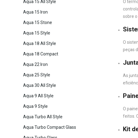
Aqua 15 All Style
O termo
control
Aqua 15 Iron
sobre o
Aqua 15 Stone
Sist
Aqua 15 Style
O siste
Aqua 18 All Style
peças d
Aqua 18 Compact
Junt
Aqua 22 Iron
Aqua 25 Style
As junt
eficiên
Aqua 30 All Style
Paine
Aqua 9 All Style
Aqua 9 Style
O painel
feitos.
Aqua Turbo All Style
Aqua Turbo Compact Glass
Kit d
Aqua Turbo Glass