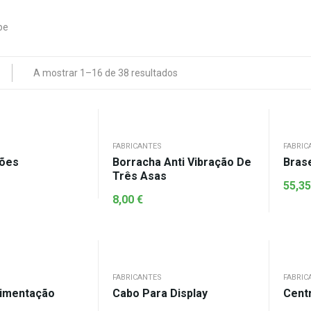
A mostrar 1–16 de 38 resultados
FABRICANTES
FABRIC
ções
Borracha Anti Vibração De
Bras
Três Asas
55,3
8,00
€
FABRICANTES
FABRIC
limentação
Cabo Para Display
Centr