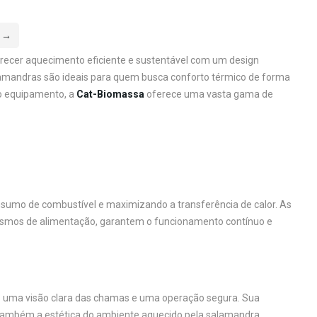
→
erecer aquecimento eficiente e sustentável com um design
mandras são ideais para quem busca conforto térmico de forma
o equipamento, a
Cat-Biomassa
oferece uma vasta gama de
nsumo de combustível e maximizando a transferência de calor. As
ismos de alimentação, garantem o funcionamento contínuo e
do uma visão clara das chamas e uma operação segura. Sua
também a estética do ambiente aquecido pela salamandra.