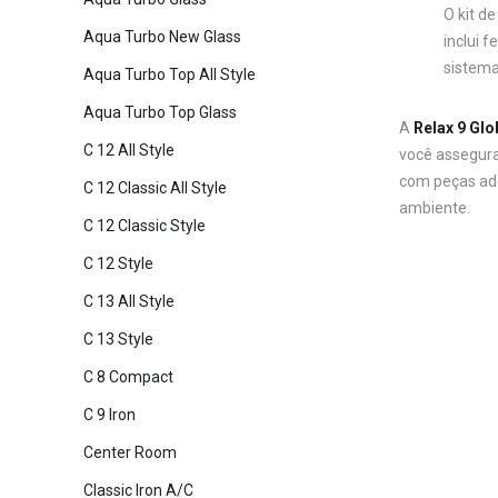
O kit d
Aqua Turbo New Glass
inclui 
sistema
Aqua Turbo Top All Style
Aqua Turbo Top Glass
A
Relax 9 Glo
C 12 All Style
você assegura
com peças ade
C 12 Classic All Style
ambiente.
C 12 Classic Style
C 12 Style
C 13 All Style
C 13 Style
C 8 Compact
C 9 Iron
Center Room
Classic Iron A/C