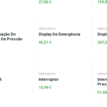
27,06
€
159,
FABRICANTES
FABRIC
ixação Do
Display De Emergência
Displ
r De Pressão
45,51
€
307,
FABRICANTES
FABRIC
A
Interruptor
Inter
Pres
15,99
€
51,6