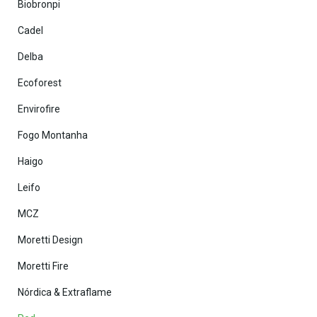
Biobronpi
Cadel
Delba
Ecoforest
Envirofire
Fogo Montanha
Haigo
Leifo
MCZ
Moretti Design
Moretti Fire
Nórdica & Extraflame