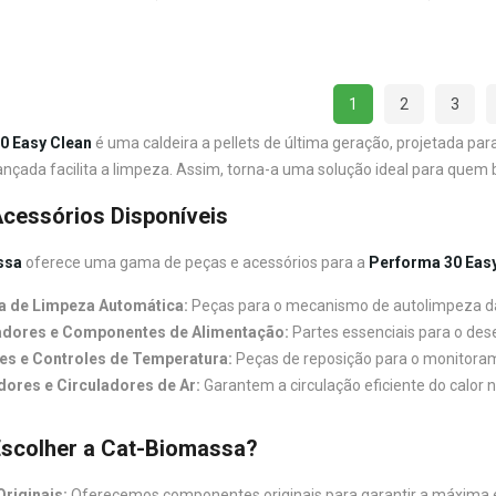
1
2
3
0 Easy Clean
é uma caldeira a pellets de última geração, projetada p
nçada facilita a limpeza. Assim, torna-a uma solução ideal para quem b
cessórios Disponíveis
ssa
oferece uma gama de peças e acessórios para a
Performa 30 Eas
a de Limpeza Automática:
Peças para o mecanismo de autolimpeza da
dores e Componentes de Alimentação:
Partes essenciais para o de
es e Controles de Temperatura:
Peças de reposição para o monitoram
dores e Circuladores de Ar:
Garantem a circulação eficiente do calor 
Escolher a Cat-Biomassa?
riginais:
Oferecemos componentes originais para garantir a máxima efi