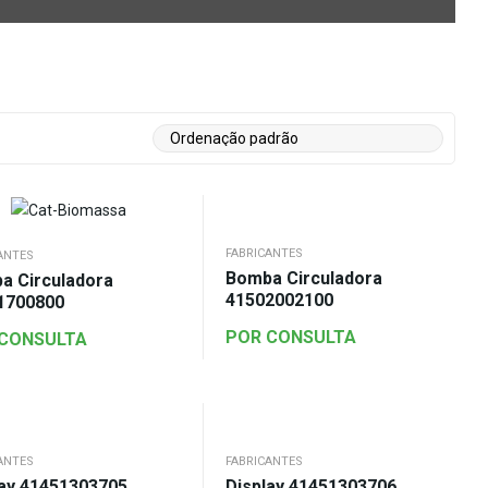
FABRICANTES
ANTES
Bomba Circuladora
a Circuladora
41502002100
1700800
POR CONSULTA
 CONSULTA
ANTES
FABRICANTES
lay 41451303705
Display 41451303706