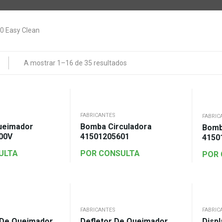
A mostrar 1–16 de 35 resultados
FABRICANTES
FABRIC
ueimador
Bomba Circuladora
Bomb
00V
41501205601
4150
ULTA
POR CONSULTA
POR
FABRICANTES
FABRIC
 De Queimador
Defletor De Queimador
Disp