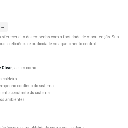
→
ara oferecer alto desempenho com a facilidade de manutenção. Sua
usca eficiência e praticidade no aquecimento central.
y Clean
, assim como:
 caldeira.
sempenho contínuo do sistema.
ento constante do sistema.
nos ambientes.
ciência e compatibilidade com a sua caldeira.