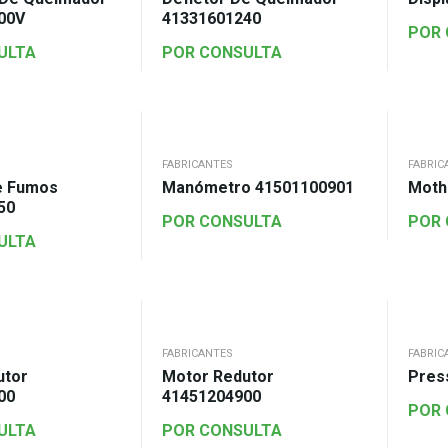
00V
41331601240
POR
ULTA
POR CONSULTA
FABRICANTES
FABRIC
e Fumos
Manómetro 41501100901
Moth
50
POR CONSULTA
POR
ULTA
FABRICANTES
FABRIC
utor
Motor Redutor
Pres
00
41451204900
POR
ULTA
POR CONSULTA