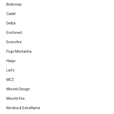
Biobronpi
Cadel
Delba
Ecoforest
Envirofire
Fogo Montanha
Haigo
Leifo
MCZ
Moretti Design
Moretti Fire
Nórdica & Extraflame