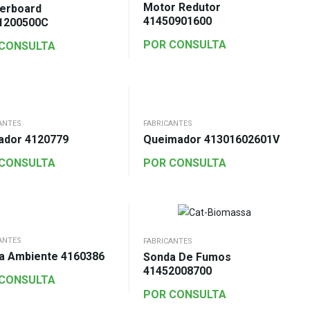
Motor Redutor
erboard
41450901600
1200500C
POR CONSULTA
 CONSULTA
ANTES
FABRICANTES
ador 4120779
Queimador 41301602601V
 CONSULTA
POR CONSULTA
ANTES
FABRICANTES
a Ambiente 4160386
Sonda De Fumos
41452008700
 CONSULTA
POR CONSULTA