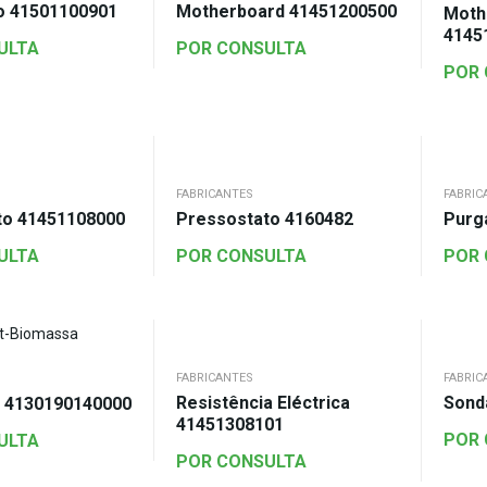
 41501100901
Motherboard 41451200500
Moth
4145
ULTA
POR CONSULTA
POR
FABRICANTES
FABRIC
to 41451108000
Pressostato 4160482
Purg
ULTA
POR CONSULTA
POR
FABRICANTES
FABRIC
Resistência Eléctrica
Sond
 4130190140000
41451308101
POR
ULTA
POR CONSULTA