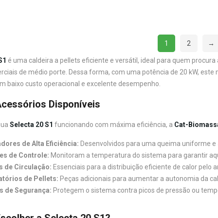
1
2
→
S1
é uma caldeira a pellets eficiente e versátil, ideal para quem procur
ciais de médio porte. Dessa forma, com uma potência de 20 kW, este 
om baixo custo operacional e excelente desempenho.
cessórios Disponíveis
sua
Selecta 20 S1
funcionando com máxima eficiência, a
Cat-Biomass
ores de Alta Eficiência:
Desenvolvidos para uma queima uniforme e 
es de Controle:
Monitoram a temperatura do sistema para garantir aq
 de Circulação:
Essenciais para a distribuição eficiente de calor pelo 
tórios de Pellets:
Peças adicionais para aumentar a autonomia da cal
s de Segurança:
Protegem o sistema contra picos de pressão ou temp
scolher a Selecta 20 S1?