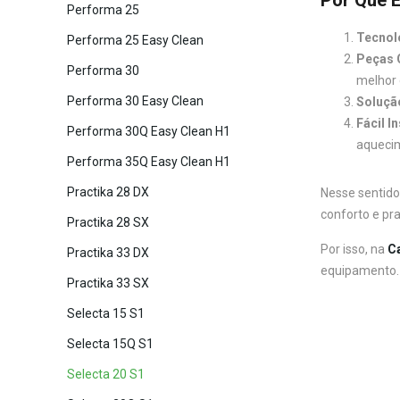
Performa 25
Tecnol
Performa 25 Easy Clean
Peças O
Performa 30
melhor 
Performa 30 Easy Clean
Solução
Fácil I
Performa 30Q Easy Clean H1
aqueci
Performa 35Q Easy Clean H1
Practika 28 DX
Nesse sentido
conforto e pra
Practika 28 SX
Por isso, na
C
Practika 33 DX
equipamento.
Practika 33 SX
Selecta 15 S1
Selecta 15Q S1
Selecta 20 S1