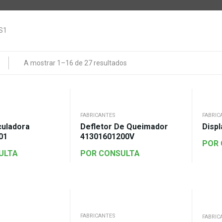
A mostrar 1–16 de 27 resultados
FABRICANTES
FABRIC
culadora
Defletor De Queimador
Disp
01
41301601200V
POR
ULTA
POR CONSULTA
FABRICANTES
FABRIC