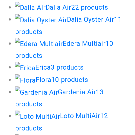
Dalia Air
22
products
Dalia Oyster Air
11
products
Edera Multiair
10
products
Erica
3
products
Flora
10
products
Gardenia Air
13
products
Loto MultiAir
12
products