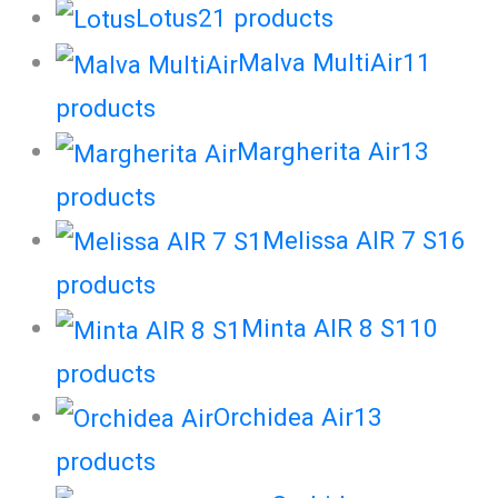
Lotus
21
products
Malva MultiAir
11
products
Margherita Air
13
products
Melissa AIR 7 S1
6
products
Minta AIR 8 S1
10
products
Orchidea Air
13
products