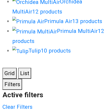
Orchidea
MultiAir
12
products
Primula Air
13
products
Primula MultiAir
12
products
Tulip
10
products
Grid
List
Filters
Active filters
Clear Filters