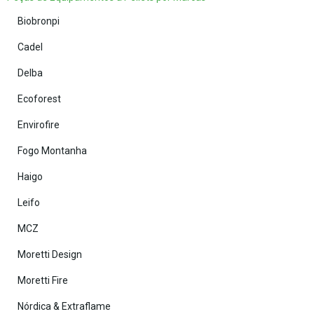
Biobronpi
Cadel
Delba
Ecoforest
Envirofire
Fogo Montanha
Haigo
Leifo
MCZ
Moretti Design
Moretti Fire
Nórdica & Extraflame