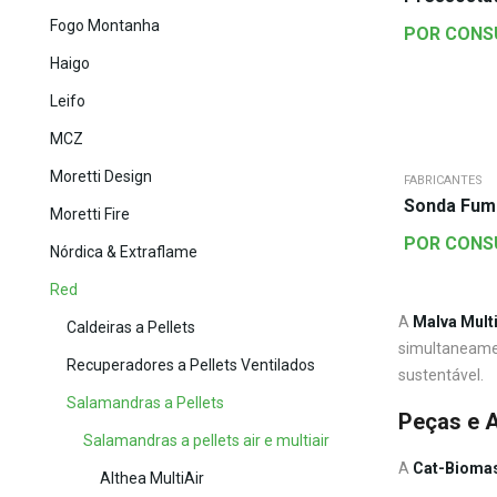
Fogo Montanha
POR CONS
Haigo
Leifo
MCZ
Moretti Design
FABRICANTES
Sonda Fum
Moretti Fire
POR CONS
Nórdica & Extraflame
Red
A
Malva Multi
Caldeiras a Pellets
simultaneamen
Recuperadores a Pellets Ventilados
sustentável.
Salamandras a Pellets
Peças e A
Salamandras a pellets air e multiair
A
Cat-Bioma
Althea MultiAir