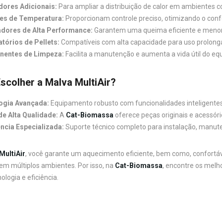
dores Adicionais:
Para ampliar a distribuição de calor em ambientes 
es de Temperatura:
Proporcionam controle preciso, otimizando o conf
dores de Alta Performance:
Garantem uma queima eficiente e menor
tórios de Pellets:
Compatíveis com alta capacidade para uso prolonga
entes de Limpeza:
Facilita a manutenção e aumenta a vida útil do e
scolher a Malva MultiAir?
ogia Avançada:
Equipamento robusto com funcionalidades inteligentes 
e Alta Qualidade:
A
Cat-Biomassa
oferece peças originais e acessóri
ncia Especializada:
Suporte técnico completo para instalação, manut
MultiAir
, você garante um aquecimento eficiente, bem como, confortáve
m múltiplos ambientes. Por isso, na
Cat-Biomassa
, encontre os melh
logia e eficiência.