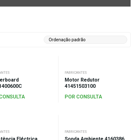
ANTES
FABRICANTES
erboard
Motor Redutor
1400600C
41451503100
 CONSULTA
POR CONSULTA
ANTES
FABRICANTES
tência Eléctrica
Sonda Ambiente 4160386