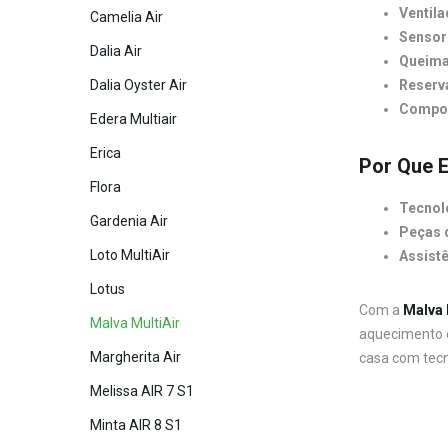
Ventila
Camelia Air
Sensor
Dalia Air
Queima
Dalia Oyster Air
Reserva
Compon
Edera Multiair
Erica
Por Que E
Flora
Tecnol
Gardenia Air
Peças d
Loto MultiAir
Assistê
Lotus
Com a
Malva 
Malva MultiAir
aquecimento e
Margherita Air
casa com tecno
Melissa AIR 7 S1
Minta AIR 8 S1