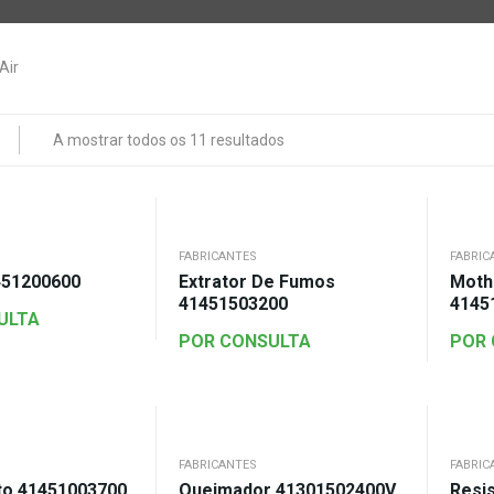
A mostrar todos os 11 resultados
FABRICANTES
FABRIC
451200600
Extrator De Fumos
Moth
41451503200
4145
ULTA
POR CONSULTA
POR
FABRICANTES
FABRIC
to 41451003700
Queimador 41301502400V
Resis