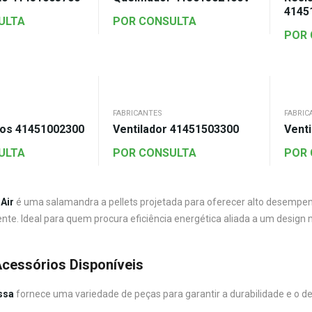
4145
ULTA
POR CONSULTA
POR
FABRICANTES
FABRIC
os 41451002300
Ventilador 41451503300
Vent
ULTA
POR CONSULTA
POR
Air
é uma salamandra a pellets projetada para oferecer alto desempe
te. Ideal para quem procura eficiência energética aliada a um design 
cessórios Disponíveis
ssa
fornece uma variedade de peças para garantir a durabilidade e o 