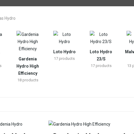
a
Loto Hydro
Loto Hydro
Mal
17
products
Gardenia
23/S
s
17
products
13
Hydro High
Efficiency
18
products