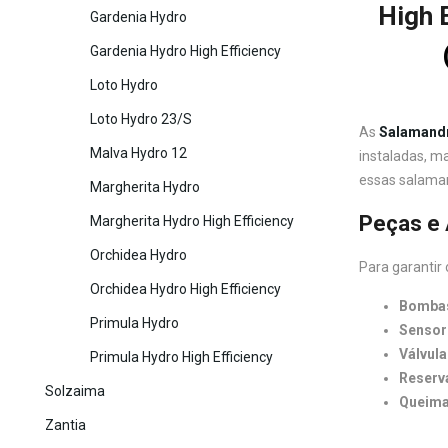
High 
Gardenia Hydro
Gardenia Hydro High Efficiency
Loto Hydro
Loto Hydro 23/S
As
Salamand
Malva Hydro 12
instaladas, m
essas salaman
Margherita Hydro
Peças e 
Margherita Hydro High Efficiency
Orchidea Hydro
Para garantir
Orchidea Hydro High Efficiency
Bombas
Primula Hydro
Sensor
Válvul
Primula Hydro High Efficiency
Reserva
Solzaima
Queim
Zantia