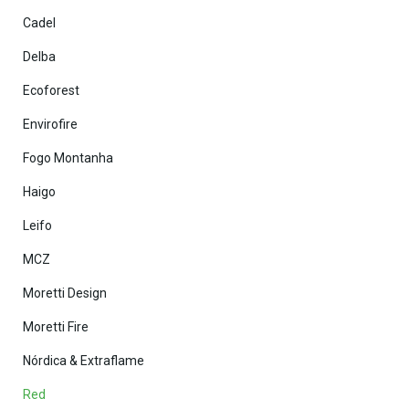
Cadel
Delba
Ecoforest
Envirofire
Fogo Montanha
Haigo
Leifo
MCZ
Moretti Design
Moretti Fire
Nórdica & Extraflame
Red