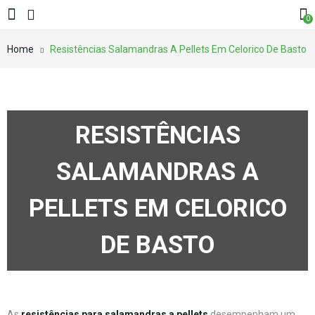
0
Home
Resistências Salamandras A Pellets Em Celorico De Basto
RESISTÊNCIAS
SALAMANDRAS A
PELLETS EM CELORICO
DE BASTO
As
resistências para salamandras a pellets
desempenham um