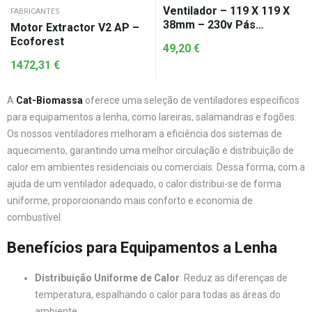
Ventilador – 119 X 119 X
FABRICANTES
38mm – 230v Pás
Motor Extractor V2 AP –
Metálicas
Ecoforest
49,20
€
1472,31
€
A
Cat-Biomassa
oferece uma seleção de ventiladores específicos
para equipamentos a lenha, como lareiras, salamandras e fogões.
Os nossos ventiladores melhoram a eficiência dos sistemas de
aquecimento, garantindo uma melhor circulação e distribuição de
calor em ambientes residenciais ou comerciais. Dessa forma, com a
ajuda de um ventilador adequado, o calor distribui-se de forma
uniforme, proporcionando mais conforto e economia de
combustível.
Benefícios para Equipamentos a Lenha
Distribuição Uniforme de Calor
: Reduz as diferenças de
temperatura, espalhando o calor para todas as áreas do
ambiente.