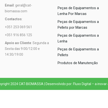
Email
: geral@cat-
Peças de Equipamentos a
biomassa.com
Lenha Por Marcas
Contactos
:
Peças de Equipamentos a
+351 253 069 561
Pellets por Marcas
+351 916 856 125
Peças de Equipamentos a
Lenha
Apoio ao Cliente
: Segunda a
Sexta das 9:00/12:00 e
Peças de Equipamentos a
14:30/19:00
Pellets
Produtos de Manutenção
yright 2024 CAT-BIOMASSA | Desenvolvido por: Fluxo Digital – a inovar