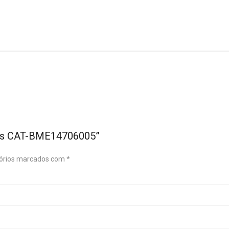
mos CAT-BME14706005”
órios marcados com
*