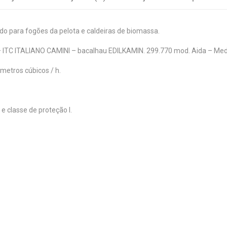
 para fogões da pelota e caldeiras de biomassa.
– ITC ITALIANO CAMINI – bacalhau EDILKAMIN. 299.770 mod. Aida – Medea
 metros cúbicos / h.
 classe de proteção I.