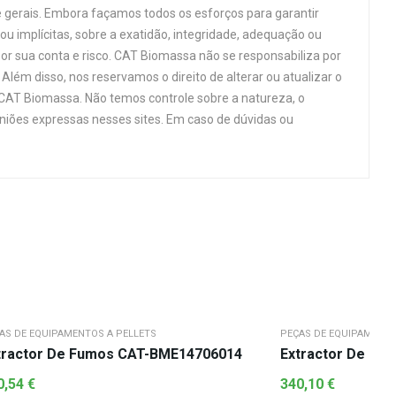
 gerais. Embora façamos todos os esforços para garantir
u implícitas, sobre a exatidão, integridade, adequação ou
por sua conta e risco. CAT Biomassa não se responsabiliza por
Além disso, nos reservamos o direito de alterar ou atualizar o
 CAT Biomassa. Não temos controle sobre a natureza, o
niões expressas nesses sites. Em caso de dúvidas ou
AS DE EQUIPAMENTOS A PELLETS
PEÇAS DE EQUIPAMENTO
tractor De Fumos CAT-BME14706014
Extractor De Fu
0,54
€
340,10
€