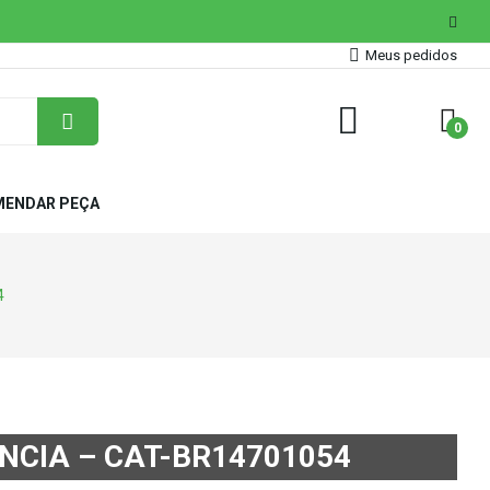
Meus pedidos
0
ENDAR PEÇA
4
NCIA – CAT-BR14701054