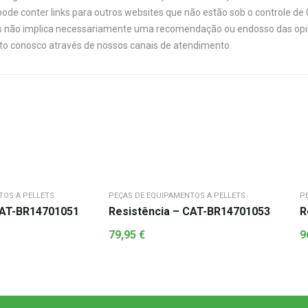
ode conter links para outros websites que não estão sob o controle de
links não implica necessariamente uma recomendação ou endosso das opi
ato conosco através de nossos canais de atendimento.
TOS A PELLETS
PEÇAS DE EQUIPAMENTOS A PELLETS
P
CAT-BR14701051
Resistência – CAT-BR14701053
R
79,95
€
9