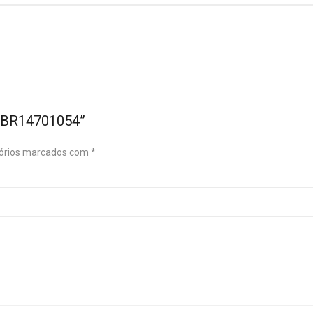
T-BR14701054”
órios marcados com
*